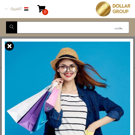
العربية
0
Closed for Maintenance
أتصل بنا
أحصل على الاتجاهات
ش المدينة المنورة -
محور طه حسين, 69 طه
رواد الادوات المنزلية فى مصر
حسين النزهة الجديدة -
القاهرة
الواتس اب
01093777446