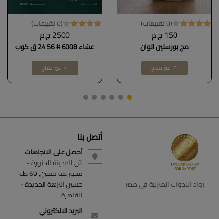
(0 تقييمات)
(0 تقييمات)
150 ج.م
2500 ج.م
مج بورسلين الوان
عشاء 6008 # 56 24 ق كوب
غير متاح
غير متاح
أتصل بنا
أحصل على الاتجاهات
ش المدينة المنورة -
محور طه حسين, 69 طه
رواد الادوات المنزلية فى مصر
حسين النزهة الجديدة -
القاهرة
البريد الالكتروني