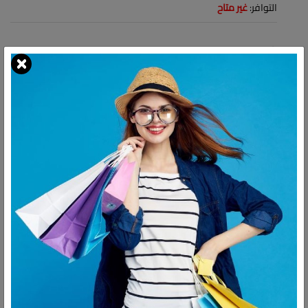
التوافر:
غير متاح
شارك:
وصف
التقييمات