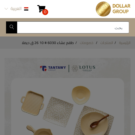
العربية
0
الرئيسية
المنتجات
خصومات
طقم عشاء 6030 # 10 26 ق ديملا