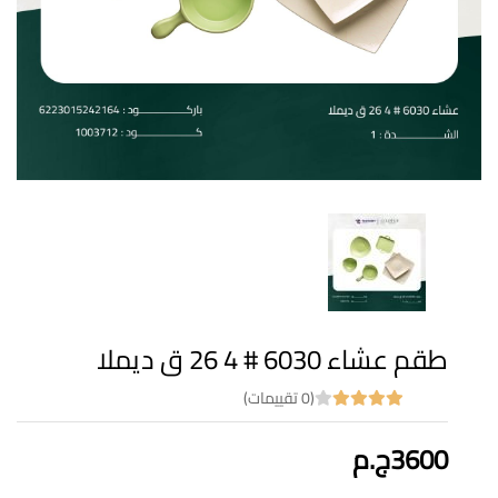
طقم عشاء 6030 # 4 26 ق ديملا
(0 تقييمات)
3600ج.م