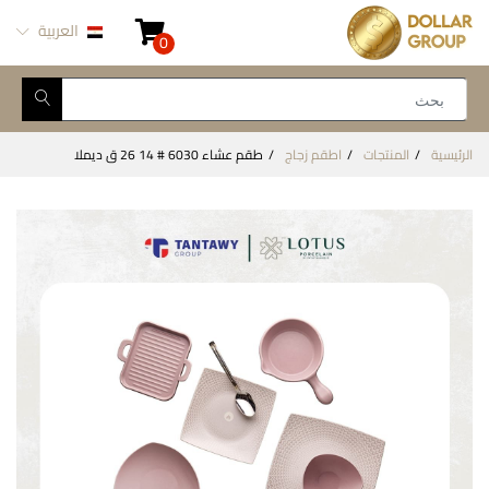
العربية
0
الرئيسية
المنتجات
اطقم زجاج
طقم عشاء 6030 # 14 26 ق ديملا