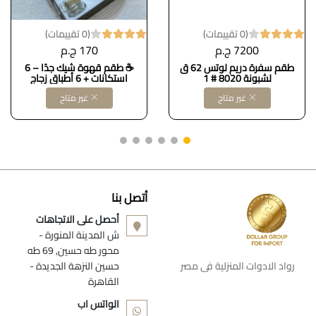
(0 تقييمات)
(0 تقييمات)
7200 ج.م
170 ج.م
طقم سفرة دريم لوتس 62 ق
☕ طقم قهوة شيك جدًا – 6
لشبونة 8020 # 1
استكانات + 6 أطباق زجاج
غير متاح
غير متاح
أتصل بنا
أحصل على الاتجاهات
ش المدينة المنورة -
محور طه حسين, 69 طه
رواد الادوات المنزلية فى مصر
حسين النزهة الجديدة -
القاهرة
الواتس اب