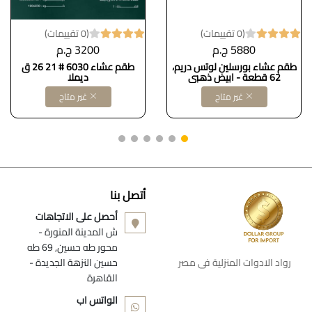
(0 تقييمات)
(0 تقييمات)
5880 ج.م
3200 ج.م
طقم عشاء بورسلين لوتس دريم،
طقم عشاء 6030 # 21 26 ق
62 قطعة - ابيض ذهبي
ديملا
غير متاح
غير متاح
أتصل بنا
أحصل على الاتجاهات
ش المدينة المنورة -
محور طه حسين, 69 طه
رواد الادوات المنزلية فى مصر
حسين النزهة الجديدة -
القاهرة
الواتس اب