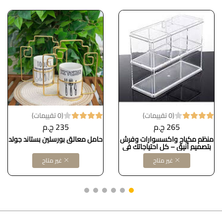
(0 تقييمات)
(0 تقييمات)
265 ج.م
235 ج.م
منظم مكياج واكسسوارات وفرش
حامل معالق بورسلين بستاند جولد
بتصميم أنيق – كل احتياجاتك في
مكان واحد i Dollars for imporT
غير متاح
غير متاح
كود B0F91FZJ4W