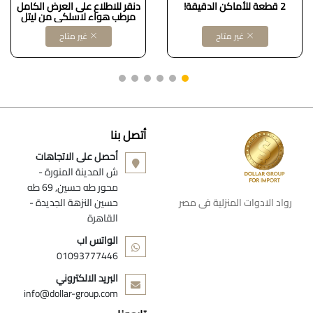
2 قطعة للأماكن الدقيقة!
دنقر للاطلاع على العرض الكامل
مرطب هواء لاسلكي من ليتل
وايت دك، برذاذ بارد، مزود بإضاءة
غير متاح
غير متاح
ليلية، بدون ماء، إيقاف تلقائي،
سعة 300 مل، مناسب لغرفة
النوم كود B09P1CLQ88
/DOLLAR FOR IMPORT
أتصل بنا
أحصل على الاتجاهات
ش المدينة المنورة -
محور طه حسين, 69 طه
رواد الادوات المنزلية فى مصر
حسين النزهة الجديدة -
القاهرة
الواتس اب
01093777446
البريد الالكتروني
info@dollar-group.com