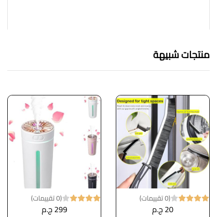
منتجات شبيهة
(0 تقييمات)
(0 تقييمات)
20 ج.م
299 ج.م