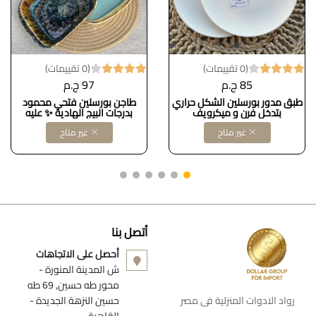
(0 تقييمات)
(0 تقييمات)
85 ج.م
97 ج.م
طبق مدور بورسلين الشكل حراري
طاجن بورسلين فتحي محمود
بتدخل فرن و ميكرويف
بدرجات البيج الهادية ✨ عليه
نقوشات فخمة مستوحاة من
غير متاح
غير متاح
الفن والطبيعة، شكله شيك جدًا
وهيزين سفرتك بشكل راقي ومميز،
وكمان خامته حرارية ممتازة
وتستحمل حرارة الفرن.
أتصل بنا
أحصل على الاتجاهات
ش المدينة المنورة -
محور طه حسين, 69 طه
رواد الادوات المنزلية فى مصر
حسين النزهة الجديدة -
القاهرة