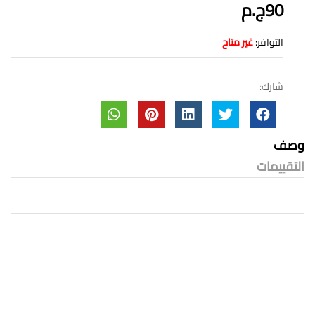
90ج.م
التوافر:
غير متاح
شارك:
وصف
التقييمات