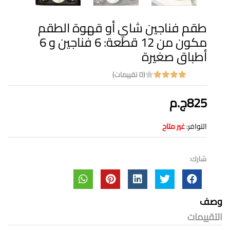
طقم فناجين شاي أو قهوة الطقم
مكون من 12 قطعة: 6 فناجين و 6
أطباق صغيرة
(0 تقييمات)
825ج.م
التوافر:
غير متاح
شارك:
وصف
التقييمات