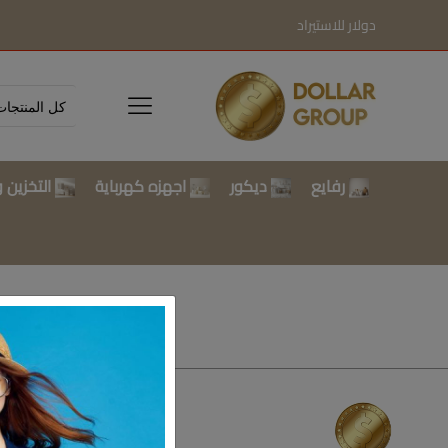
دولار للاستيراد
رفايع
ديكور
اجهزه كهرباية
التخزين و
تسوق بالتصن
رفايع