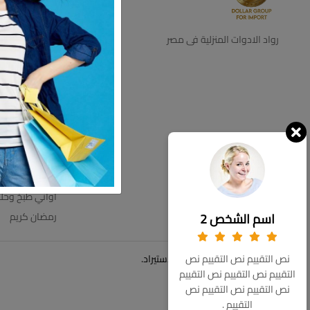
ديكور
اجهزه كهرباية
رواد الادوات المنزلية فى مصر
التخزين والتنظي
اطباق بالقطعه
اطقم زجاج
ترامس
عروض الاسبوع
مستلزمات الحم
مفروشات
اواني طبخ وحل
اسم الشخص 2
رمضان كريم
© حقوق الملكية 2026 دولار للاستيراد.
نص التقييم نص التقييم نص
التقييم نص التقييم نص التقييم
نص التقييم نص التقييم نص
التقييم .