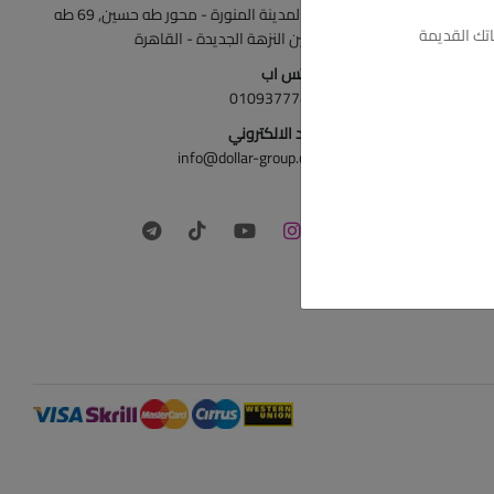
ش المدينة المنورة - محور طه حسين, 69 طه
تك القديمة
حسين النزهة الجديدة - القاهرة
الواتس اب
01093777446
البريد الالكتروني
info@dollar-group.com
تابعونا