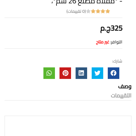
- *مقلاة مضلع 26 سم*،
(0 تقييمات)
325ج.م
التوافر:
غير متاح
شارك:
وصف
التقييمات