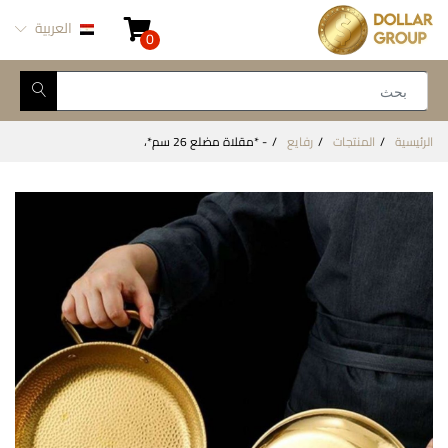
العربية
0
الرئيسية
المنتجات
رفايع
- *مقلاة مضلع 26 سم*،