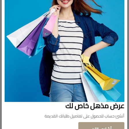
بدء تشغيل بطيء، عمر أطول للمحرك قوس عصارة شفاف
شارك:
وصف
التقييمات
قوس عصارة شفاف
عرض مذهل خاص لك
أنشئ حساب للحصول على تفاصيل طلباتك القديمة