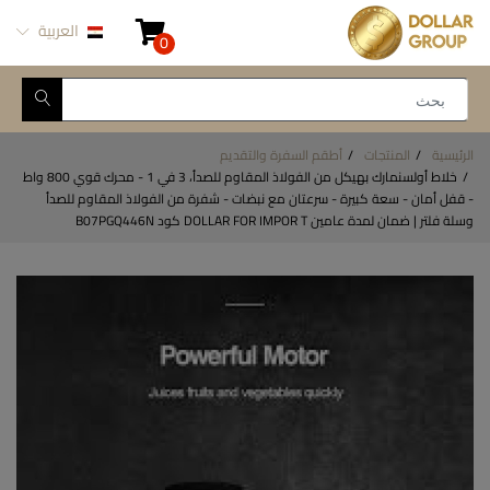
العربية
0
الرئيسية
المنتجات
أطقم السفرة والتقديم
خلاط أولسنمارك بهيكل من الفولاذ المقاوم للصدأ، 3 في 1 - محرك قوي 800 واط
- قفل أمان - سعة كبيرة - سرعتان مع نبضات - شفرة من الفولاذ المقاوم للصدأ
وسلة فلتر | ضمان لمدة عامين DOLLAR FOR IMPOR T كود B07PGQ446N