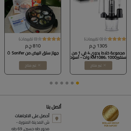
(0 تقييمات)
(0 تقييمات)
1305 ج.م
810 ج.م
مجموعة خلاط يدوي 4 في 1 من
جهاز سلق البيض من Sonifer 🥚
سنفيرKM1086، 1000 وات - أسود
DOLLAR FOR IMPORT كود
غير متاح
غير متاح
B08Y8YK9C5
أتصل بنا
أحصل على الاتجاهات
ش المدينة المنورة -
محور طه حسين, 69 طه