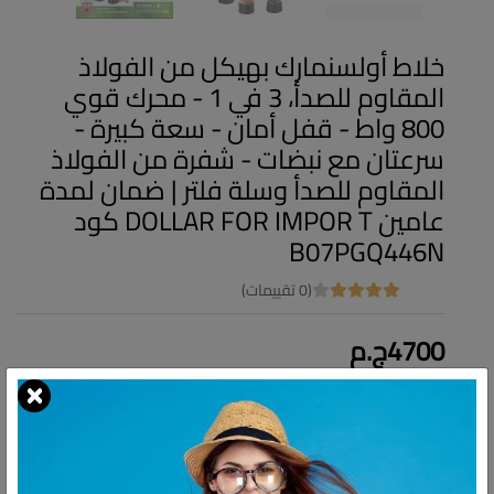
خلاط أولسنمارك بهيكل من الفولاذ
المقاوم للصدأ، 3 في 1 - محرك قوي
800 واط - قفل أمان - سعة كبيرة -
سرعتان مع نبضات - شفرة من الفولاذ
المقاوم للصدأ وسلة فلتر | ضمان لمدة
عامين DOLLAR FOR IMPOR T كود
B07PGQ446N
(0 تقييمات)
4700ج.م
كود المنتج:
B07PGQ446N
التوافر:
غير متاح
محرك قوي بقوة ٨٠٠ واط سرعتان مع مفتاح تحكم دوار نبضي تقنية