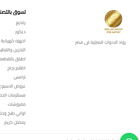
تسوق بالتصن
رفايع
ديكور
اجهزه كهرباية
رواد الادوات المنزلية فى مصر
التخزين والتنظي
اطباق بالقطعه
اطقم زجاج
ترامس
عروض الاسبوع
مستلزمات الحم
مفروشات
اواني طبخ وحل
رمضان كريم