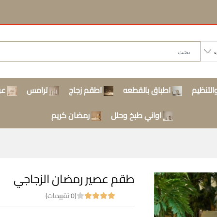
التنظيم
اطباق بالقطعه
اطقم زجاج
ترامس
عر
اواني طبخ وحلل
رمضان كريم
طقم عصير رمضان الزجاجي
(0 تقييمات)