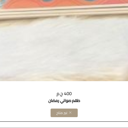
400 ج.م
طقم صواني رمضان
غير متاح