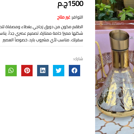
1500ج.م
التوافر:
غير متاح
شكلها مميز! خامة ممتازة، تصميم عصري جداً، ي
سفرتك. مناسب لأي مشروب بارد، خصوصاً العصير
شارك: