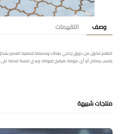
وصف
التقييمات
يناسب رمضان أو أي عزومة، هيفرح ضيوفك ويدي لمسة فخمة على سف
منتجات شبيهة