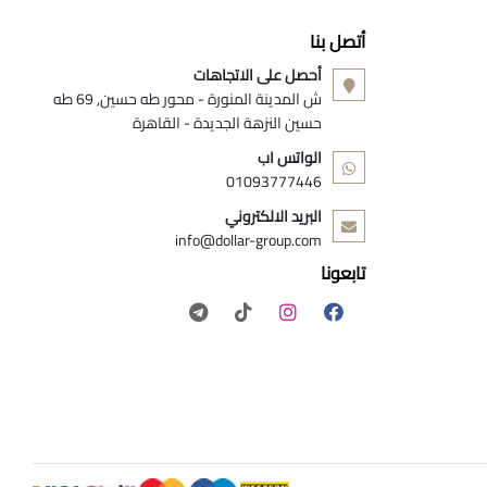
أتصل بنا
أحصل على الاتجاهات
ش المدينة المنورة - محور طه حسين, 69 طه
حسين النزهة الجديدة - القاهرة
الواتس اب
01093777446
البريد الالكتروني
info@dollar-group.com
تابعونا