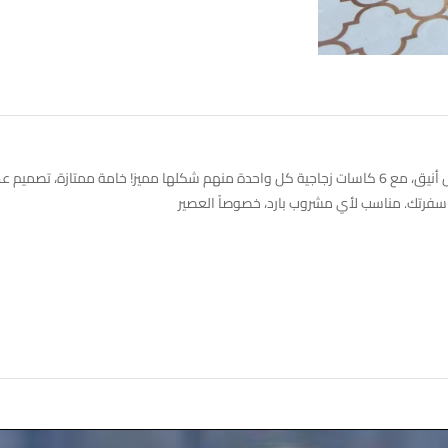
الطقم مكون من دورق زجاجي بغطاء ومصفاة لتصفية العصير بشكل أنيق، مع 6 كاسات زجاجية كل واحدة منهم شكلها مميز! خامة ممتازة، 
رتك. مناسب لأي مشروب بارد، خصوصاً العصير