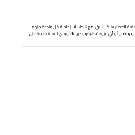
الطقم مكون من دورق زجاجي بغطاء ومصفاة لتصفية العصير بشكل أنيق، مع 6 كاسات زجاجية كل واحدة منهم
ناسب رمضان أو أي عزومة، هيفرح ضيوفك ويدي لمسة فخمة على