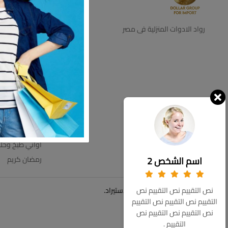
ديكور
اجهزه كهرباية
رواد الادوات المنزلية فى مصر
التخزين والتنظي
اطباق بالقطعه
اطقم زجاج
ترامس
عروض الاسبوع
مستلزمات الحم
مفروشات
اواني طبخ وحل
اسم الشخص 2
رمضان كريم
© حقوق الملكية 2026 دولار للاستيراد.
نص التقييم نص التقييم نص
التقييم نص التقييم نص التقييم
نص التقييم نص التقييم نص
التقييم .