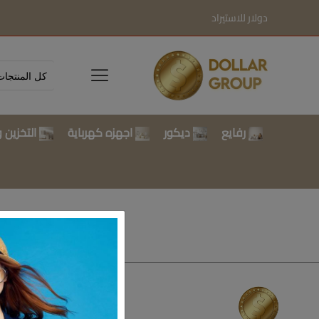
دولار للاستيراد
رفايع
ديكور
اجهزه كهرباية
التخزين و
تسوق بالتصن
رفايع