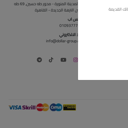
ش المدينة المنورة - محور طه حسين, 69 طه
تك القديمة
حسين النزهة الجديدة - القاهرة
الواتس اب
01093777446
البريد الالكتروني
info@dollar-group.com
تابعونا