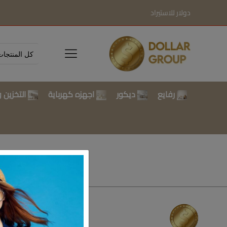
دولار للاستيراد
رفايع
ديكور
اجهزه كهرباية
التخزين و
تسوق بالتصن
رفايع