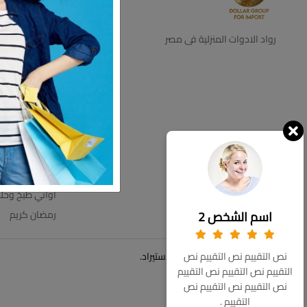
ديكور
اجهزه كهرباية
رواد الادوات المنزلية فى مصر
التخزين والتنظي
اطباق بالقطعه
اطقم زجاج
ترامس
عروض الاسبوع
مستلزمات الحم
مفروشات
اواني طبخ وحل
اسم الشخص 2
رمضان كريم
© حقوق الملكية 2026 دولار للاستيراد.
نص التقييم نص التقييم نص
التقييم نص التقييم نص التقييم
نص التقييم نص التقييم نص
التقييم .