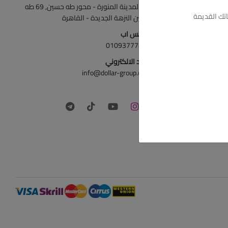
ش المدينة المنورة - محور طه حسين, 69 طه
تك القديمة
حسين النزهة الجديدة - القاهرة
الواتس اب
01093777446
البريد الالكتروني
info@dollar-group.com
تابعونا