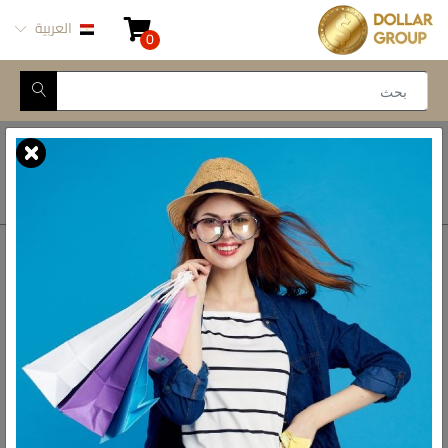
العربية
0
Closed for Maintenance
أتصل بنا
أحصل على الاتجاهات
ش المدينة المنورة -
محور طه حسين, 69 طه
رواد الادوات المنزلية فى مصر
حسين النزهة الجديدة -
القاهرة
الواتس اب
01093777446