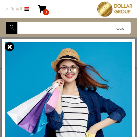
العربية
0
Closed for Maintenance
أتصل بنا
أحصل على الاتجاهات
ش المدينة المنورة -
محور طه حسين, 69 طه
رواد الادوات المنزلية فى مصر
حسين النزهة الجديدة -
القاهرة
الواتس اب
01093777446