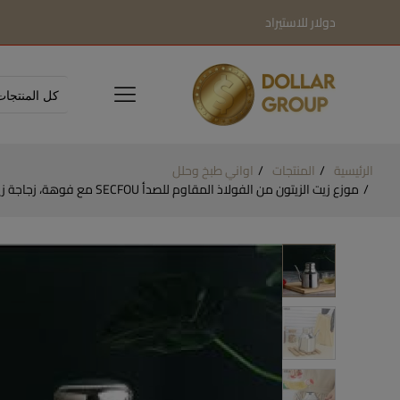
دولار للاستيراد
الرئيسية
المنتجات
اواني طبخ وحلل
موزع زيت الزيتون من الفولاذ المقاوم للصدأ SECFOU مع فوهة، زجاجة زيت مطبخ محكمة الغلق للحفاظ على النضارة، حاوية صلصة متعددة الاستخدامات، خل وتوابل DOLLAR FOR IMPORT كود B0DSZF9QJV