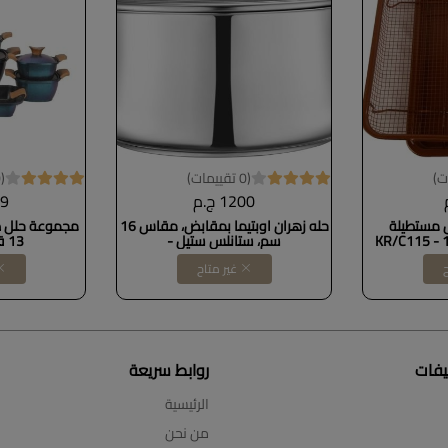
(0 تقييمات)
(0 تقييمات)
1200 ج.م
99
 مستطيلة
حله زهران اوبتيما بمقابض، مقاس 16
مجموعة حلل طه
KR/C115 - 1
سم، ستانلس ستيل -
13 قطع - تركواز
impor
ح
غير متاح
يفات
روابط سريعة
الرئيسية
من نحن