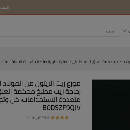
المقا
زجاجة زيت مطبخ محكمة الغلق
B0DSZF9QJV
(0 تقييمات)