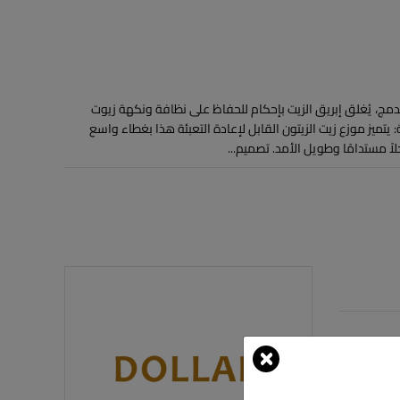
دمج، يُغلق إبريق الزيت بإحكام للحفاظ على نظافة ونكهة زيوت
 يتميز موزع زيت الزيتون القابل لإعادة التعبئة هذا بغطاء واسع
اً مستدامًا وطويل الأمد. تصميم...