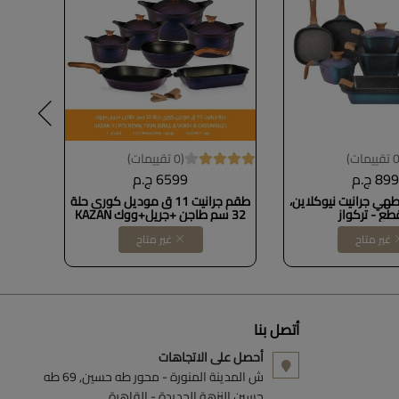
(0 تقييمات)
89 ج.م
6599 ج.م
ي جرانيت نيوكلاين،
طقم جرانيت 11 ق موديل كورى حلة
32 سم طاجن +جريل+ووك KAZAN
غير متاح
غير متاح
أتصل بنا
أحصل على الاتجاهات
ش المدينة المنورة - محور طه حسين, 69 طه
حسين النزهة الجديدة - القاهرة