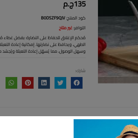
135ج.م
كود المنتج:
B0DSZF9QJV
التوافر:
غير متاح
مُحكم الإغلاق للحفاظ على النضارة: بفضل غطاء مُ
الطهي، ويحافظ على نضارتها. إمكانية إعادة التعبئة:
وسهل الوصول، مما يُسهّل إعادة التعبئة ويُجسّد حل
شارك: