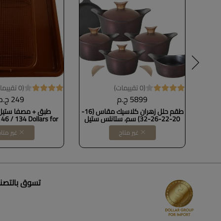
(0 تقييمات)
(0 تقييمات)
5899 ج.م
249 ج.م
ديل كورى
طقم حلل زهران كلاسيك مقاس (16-
طبق + مصفا ستيل
20-22-26-32) سم، ستانلس ستيل
46 / 134 Dollars for
t B0BG6BDL1P
غير متاح
غير متا
تسوق بالتصن