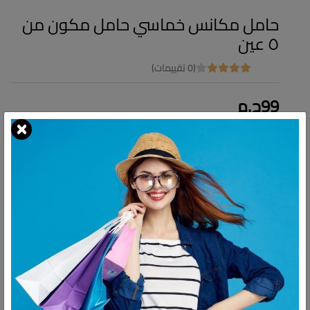
حامل مكانس خماسي حامل مكون من
٥ عين
(0 تقييمات)
99ج.م
التوافر:
غير متاح
شارك:
وصف
التقييمات