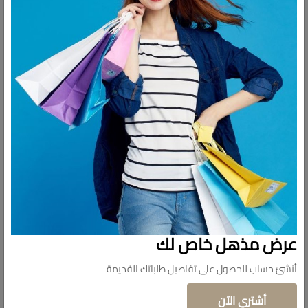
وصف
التقييمات
لو بتدور على طقم بولات صغير لأكل الصوصات أو المكسرات، عندنا لك الحل!
😍✨
- طقم 6 قطع من بولات الزجاج، مناسب للصوصات، المكسرات، أو حتى
الحلويات الصغيرة.
- خامة زجاج عالية الجودة، شكلها شيك ومثالية للتقديم.
- الحجم مثالي لكل أنواع الأكلات الصغيرة، سواء للعزومات أو الاستخدام
اليومي.
عرض مذهل خاص لك
أنشئ حساب للحصول على تفاصيل طلباتك القديمة
أشتري الآن