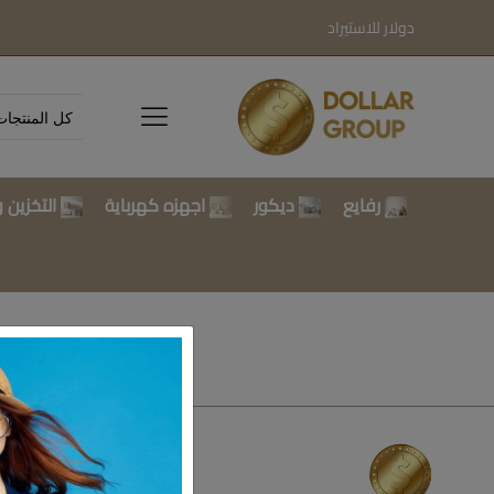
دولار للاستيراد
رفايع
ديكور
اجهزه كهرباية
التخزين و
تسوق بالتصن
رفايع