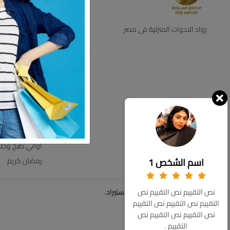
ديكور
اجهزه كهرباية
رواد الادوات المنزلية فى مصر
التخزين والتنظي
اطباق بالقطعه
اطقم زجاج
ترامس
عروض الاسبوع
مستلزمات الحم
مفروشات
اواني طبخ وحل
اسم الشخص 1
رمضان كريم
© حقوق الملكية 2026 دولار للاستيراد.
نص التقييم نص التقييم نص
التقييم نص التقييم نص التقييم
نص التقييم نص التقييم نص
التقييم .