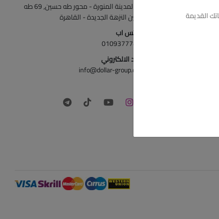
ش المدينة المنورة - محور طه حسين, 69 طه
تك القديمة
حسين النزهة الجديدة - القاهرة
الواتس اب
01093777446
البريد الالكتروني
info@dollar-group.com
تابعونا