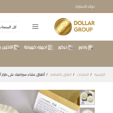
دولار للاستيراد
رفايع
ديكور
اجهزه كهرباية
التخزين و
الرئيسية
المنتجات
اطباق بالقطعه
أطباق عشاء سيراميك على طراز آي سي، أطب