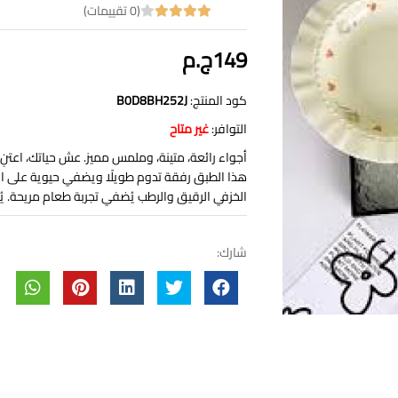
(0 تقييمات)
149ج.م
كود المنتج:
B0D8BH252J
التوافر:
غير متاح
أجواء رائعة، متينة، وملمس مميز. عش حياتك، اعت
هذا الطبق رفقة تدوم طويلًا ويضفي حيوية على الم
الخزفي الرقيق والرطب يُضفي تجربة طعام مريحة. 
شارك: