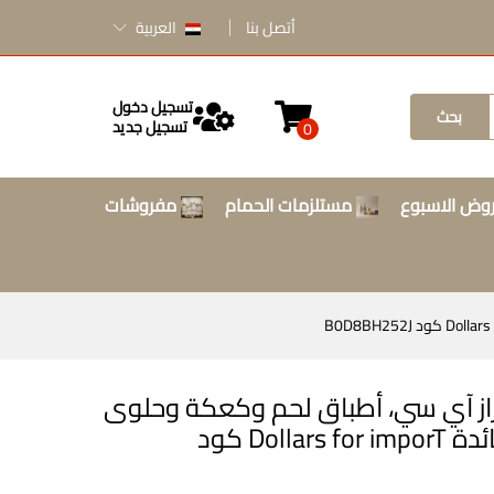
أتصل بنا
العربية
تسجيل دخول
بحث
تسجيل جديد
0
وض الاسبوع
مستلزمات الحمام
مفروشات
از آي سي، أطباق لحم وكعكة وحلوى
وفاكهة وخضراوات وأدوات مائدة Dollars for imporT كود