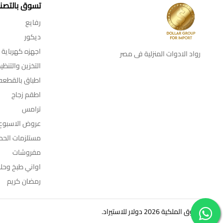
تسوق بالتصن
رفايع
ديكور
اجهزه كهرباية
رواد الادوات المنزلية فى مصر
التخزين والتنظي
اطباق بالقطعه
اطقم زجاج
ترامس
عروض الاسبوع
مستلزمات الحم
مفروشات
اواني طبخ وحل
رمضان كريم
© حقوق الملكية 2026 دولار للاستيراد.