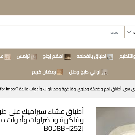
التنظيم
اطباق بالقطعه
اطقم زجاج
ترامس
عر
اواني طبخ وحلل
رمضان كريم
اق لحم وكعكة وحلوى وفاكهة وخضراوات وأدوات مائدة Dollars for imporT كود B0D8BH252J
أطباق عشاء سيراميك على طر
B0D8BH252J