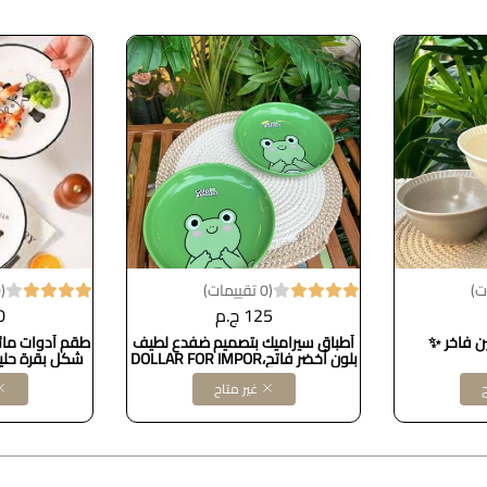
(0 تقييمات)
(0 تقييمات)
125 ج.م
10
ن فاخر ✨
أطباق سيراميك بتصميم ضفدع لطيف
طقم أدوات مائ
بلون أخضر فاتح،DOLLAR FOR IMPOR
شكل بقرة حليب
كود B0DZQMS2Q1
عشاء سيرام
ح
غير متاح
8MN