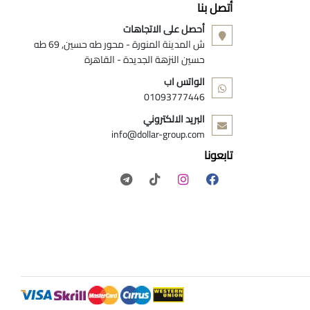
أتصل بنا
أحصل على الاتجاهات
ش المدينة المنورة - محور طه حسين, 69 طه
حسين النزهة الجديدة - القاهرة
الواتس اب
01093777446
البريد الالكتروني
info@dollar-group.com
تابعونا