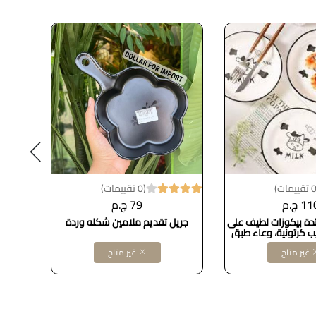
(0 تقييمات)
1 ج.م
79 ج.م
دة بيكوزات لطيف على
جريل تقديم ملامين شكله وردة
 كرتونية، وعاء طبق
بيدخل 
يك على شكل بقرة
غير متاح
غير متاح
Dollars for imporT كود
B0BN7L1