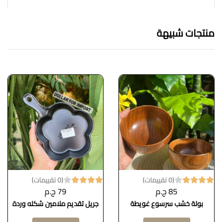
منتجات شبيهة
(0 تقييمات)
(0 تقييمات)
85 ج.م
79 ج.م
بولة خشب سرسوع غويطة
جريل تقديم ملامين شكله وردة