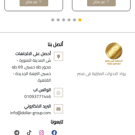
غير متاح
غير متاح
أتصل بنا
أحصل على الاتجاهات
ش المدينة المنورة -
محور طه حسين, 69 طه
رواد الادوات المنزلية فى مصر
حسين النزهة الجديدة -
القاهرة
الواتس اب
01093777446
البريد الالكتروني
info@dollar-group.com
تابعونا