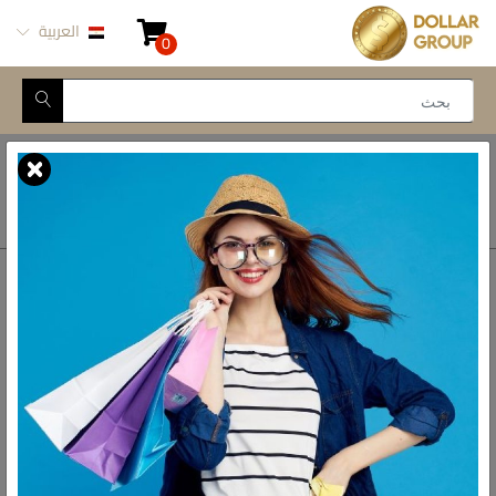
العربية
0
Closed for Maintenance
أتصل بنا
أحصل على الاتجاهات
ش المدينة المنورة -
محور طه حسين, 69 طه
رواد الادوات المنزلية فى مصر
حسين النزهة الجديدة -
القاهرة
البريد الالكتروني
info@dollar-group.com