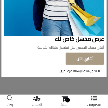
تابعونا
© حقوق الملكية 2026 دولار للاستيراد.
عرض مذهل خاص لك
تم التطوير بواسطة
Shoman Systems
أنشئ حساب للحصول على تفاصيل طلباتك القديمة
أشتري الآن
لا تظهر هذه الرسالة مرة أخرى
0
السلة
الحساب
التصنيفات
بحث