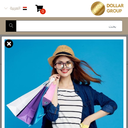
العربية
0
Closed for Maintenance
أتصل بنا
أحصل على الاتجاهات
ش المدينة المنورة -
محور طه حسين, 69 طه
رواد الادوات المنزلية فى مصر
حسين النزهة الجديدة -
القاهرة
البريد الالكتروني
info@dollar-group.com