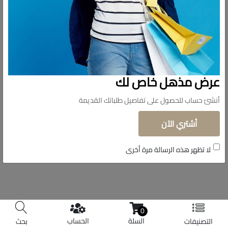
تابعونا
© حقوق الملكية 2026 دولار للاستيراد.
عرض مذهل خاص لك
تم التطوير بواسطة
Shoman Systems
أنشئ حساب للحصول على تفاصيل طلباتك القديمة
أشتري الآن
لا تظهر هذه الرسالة مرة أخرى
0
السلة
الحساب
التصنيفات
بحث