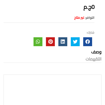
0ج.م
التوافر:
غير متاح
شارك:
وصف
التقييمات