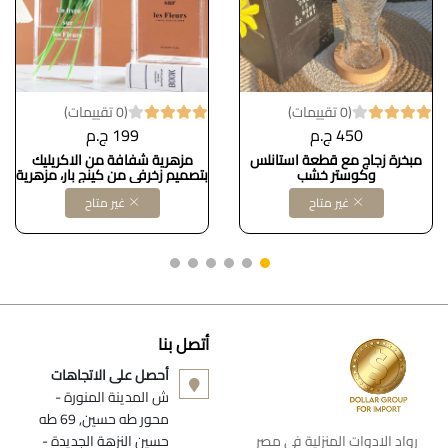
(0 تقييمات)
(0 تقييمات)
450 ج.م
199 ج.م
مبخرة زجاج مع قطعة استانلس
مزهرية شفافة من الاكريليك
وكوستر خشب
بتصميم زخرفي من كينج بار، مزهرية
شفافة، ديكور رف جميل للزهور
غير متاح
غير متاح
وديكور المنزل DOLLAR FOR
IMPORT كود B0BVZM9QG3
أتصل بنا
أحصل على الاتجاهات
ش المدينة المنورة -
محور طه حسين, 69 طه
رواد الادوات المنزلية فى مصر
حسين النزهة الجديدة -