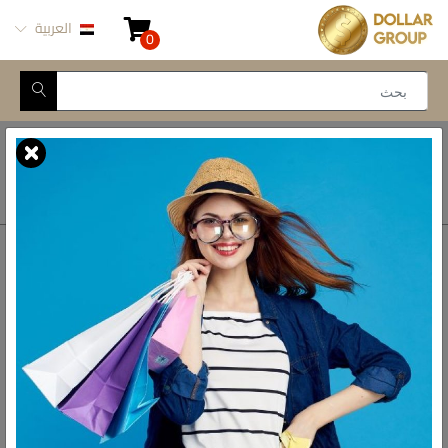
العربية
0
Closed for Maintenance
أتصل بنا
أحصل على الاتجاهات
ش المدينة المنورة -
محور طه حسين, 69 طه
رواد الادوات المنزلية فى مصر
حسين النزهة الجديدة -
القاهرة
الواتس اب
01093777446