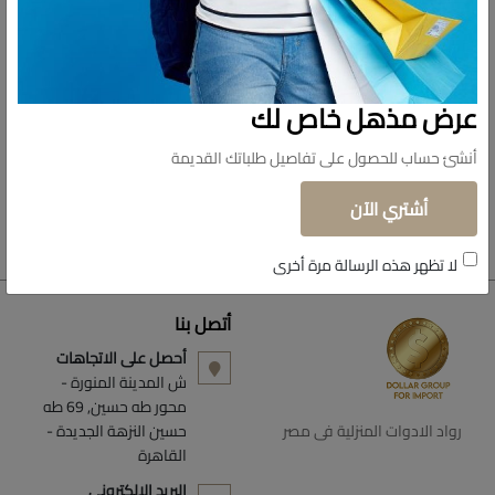
التنظيف والعناية بالمنزل
عرض مذهل خاص لك
أنشئ حساب للحصول على تفاصيل طلباتك القديمة
أشتري الآن
لا تظهر هذه الرسالة مرة أخرى
أتصل بنا
أحصل على الاتجاهات
ش المدينة المنورة -
محور طه حسين, 69 طه
رواد الادوات المنزلية فى مصر
حسين النزهة الجديدة -
القاهرة
البريد الالكتروني