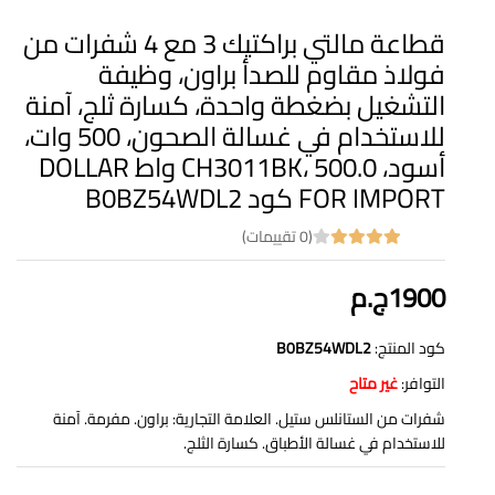
قطاعة مالتي براكتيك 3 مع 4 شفرات من
فولاذ مقاوم للصدأ براون، وظيفة
التشغيل بضغطة واحدة، كسارة ثلج، آمنة
للاستخدام في غسالة الصحون، 500 وات،
أسود، CH3011BK، 500.0 واط DOLLAR
FOR IMPORT كود B0BZ54WDL2
(0 تقييمات)
1900ج.م
كود المنتج:
B0BZ54WDL2
التوافر:
غير متاح
شفرات من الستانلس ستيل. العلامة التجارية: براون. مفرمة. آمنة
للاستخدام في غسالة الأطباق. كسارة الثلج.