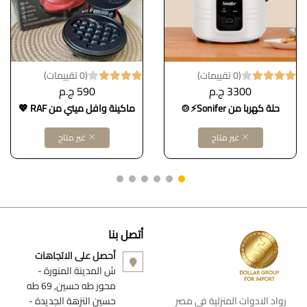
(0 تقييمات)
(0 تقييمات)
3300 ج.م
590 ج.م
حلة كهربا من Sonifer⚡🍲
ماكينة وافل ميني من RAF 💖
غير متاح
غير متاح
أتصل بنا
أحصل على الاتجاهات
ش المدينة المنورة -
محور طه حسين, 69 طه
رواد الادوات المنزلية فى مصر
حسين النزهة الجديدة -