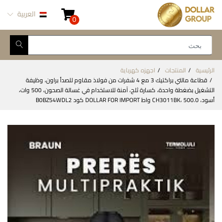
العربية
0
الرئيسية
المنتجات
اجهزه كهرباية
قطاعة مالتي براكتيك 3 مع 4 شفرات من فولاذ مقاوم للصدأ براون، وظيفة
التشغيل بضغطة واحدة، كسارة ثلج، آمنة للاستخدام في غسالة الصحون، 500 وات،
أسود، CH3011BK، 500.0 واط DOLLAR FOR IMPORT كود B0BZ54WDL2