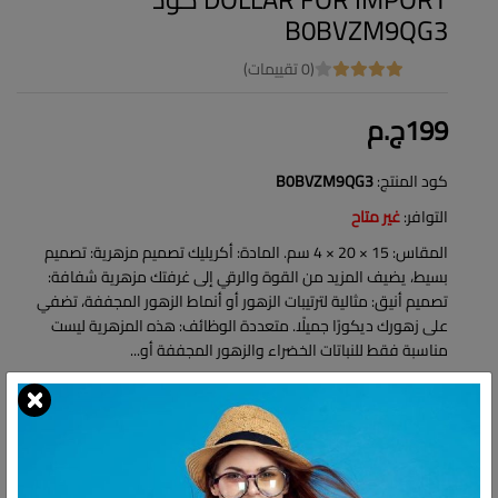
B0BVZM9QG3
(0 تقييمات)
199ج.م
كود المنتج:
B0BVZM9QG3
التوافر:
غير متاح
المقاس: 15 × 20 × 4 سم. المادة: أكريليك تصميم مزهرية: تصميم
بسيط، يضيف المزيد من القوة والرقي إلى غرفتك مزهرية شفافة:
تصميم أنيق: مثالية لترتيبات الزهور أو أنماط الزهور المجففة، تضفي
على زهورك ديكورًا جميلًا. متعددة الوظائف: هذه المزهرية ليست
مناسبة فقط للنباتات الخضراء والزهور المجففة أو...
شارك: