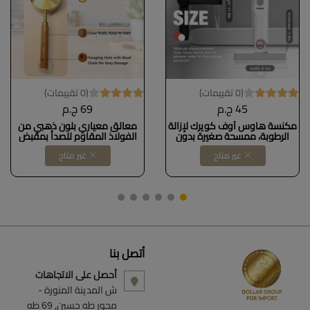
(0 تقييمات)
(0 تقييمات)
45 ج.م
69 ج.م
مكنسة هاوس أوف كويرك لإزالة
معالق معياري بلون ذهبي من
الرطوبة، ممسحة صغيرة بدون
الفولاذ المقاوم للصدأ بمقبض
استخدام اليدين لتنظيف الستائر،
خشبي مناسب للمطبخ والطعام
غير متاح
غير متاح
وفتحات التهوية، والنوافذ،
والسوائل والخبز، Dollars for
والمرايا، والمكتب، إسفنجة رمادية
import كود B0CBMFM39R
بمقبض أبيضDOLLAR FOR
IMPORT كود B0CCSH5V19
أتصل بنا
أحصل على الاتجاهات
ش المدينة المنورة -
محور طه حسين, 69 طه