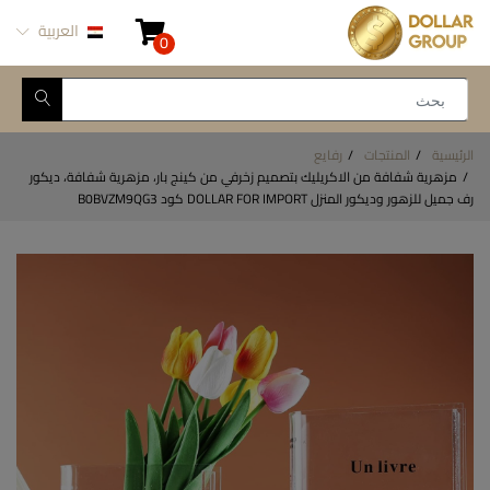
العربية
0
الرئيسية
المنتجات
رفايع
مزهرية شفافة من الاكريليك بتصميم زخرفي من كينج بار، مزهرية شفافة، ديكور
رف جميل للزهور وديكور المنزل DOLLAR FOR IMPORT كود B0BVZM9QG3