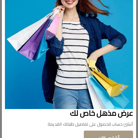
وصف
التقييمات
المقاس: 15 × 20 × 4 سم. المادة: أكريليك
تصميم مزهرية: تصميم بسيط، يضيف المزيد من القوة والرقي
إلى غرفتك
مزهرية شفافة: تصميم أنيق: مثالية لترتيبات الزهور أو أنماط
الزهور المجففة، تضفي على زهورك ديكورًا جميلًا.
متعددة الوظائف: هذه المزهرية ليست مناسبة فقط للنباتات
الخضراء والزهور المجففة أو الاصطناعية، ولكن أيضًا يمكنها حمل
الماء للزهور الطازجة
كهدية: ستكون هدية لائقة لمساعدتك على التعبير عن حبك لحبيبك
أو أصدقائك
عرض مذهل خاص لك
أنشئ حساب للحصول على تفاصيل طلباتك القديمة