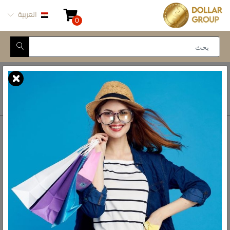
العربية
0
Closed for Maintenance
أتصل بنا
أحصل على الاتجاهات
ش المدينة المنورة -
محور طه حسين, 69 طه
رواد الادوات المنزلية فى مصر
حسين النزهة الجديدة -
القاهرة
الواتس اب
01093777446