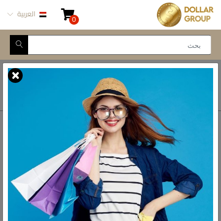
العربية
0
Closed for Maintenance
أتصل بنا
أحصل على الاتجاهات
ش المدينة المنورة -
محور طه حسين, 69 طه
رواد الادوات المنزلية فى مصر
حسين النزهة الجديدة -
القاهرة
الواتس اب
01093777446