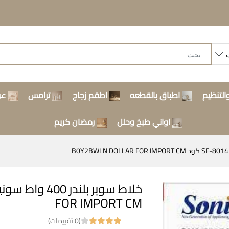
التنظيم
اطباق بالقطعه
اطقم زجاج
ترامس
عر
اواني طبخ وحلل
رمضان كريم
FOR IMPORT CM
(0 تقييمات)