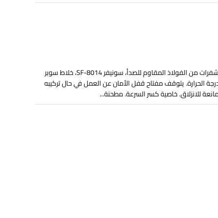
خلاط سوبر بلندر ٤٠٠ واط من سونيفر، إبريق زجاجي، شفرات من الفولاذ المقاوم للصدأ، سونيفر SF-8014، خلاط سوبر
تفاع درجة الحرارة. يتوقف مفتاح قفل الأمان عن العمل في حال تركيبه
عة للانزلاق. خاصية كسر السرعة. مطحنة...