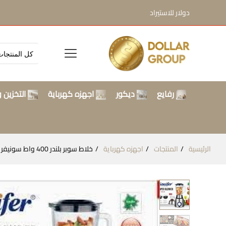
دولار للاستيراد
رفايع
ديكور
اجهزه كهرباية
التخزين و
الرئيسية
المنتجات
اجهزه كهرباية
خلاط سوبر بلندر 400 واط سونيفر SF-8014 كود B0Y2BWLN DOLLAR FOR IMPORT CM