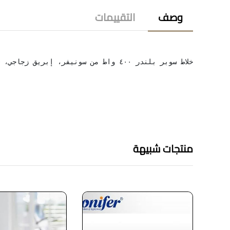
وصف
التقييمات
خلاط سوبر بلندر ٤٠٠ واط من سونيفر، إبريق زجاجي، شفرات من الفولاذ المقاوم للصدأ، سونيفر SF-8014، خلاط سوبر بلندر ٤٠٠ واط، محرك أوتوماتيكي، حماية من ارتفاع درجة الحرارة. يتوقف مفتاح قفل الأمان عن العمل في حال تركيبه بشكل غير صحيح. منظم سرعتين مع نبضات. قواعد مانعة للانزلاق. خاصية كسر السرعة. مطحنة أكواب سعة ٠.٣ لتر. هيكل من الفولاذ المقاوم للصدأ. شفرة من الفولاذ المقاوم للصدأ قوية بما يكفي لسحق الثلج. الطاقة: ٢٢٠-٢٤٠ فولت، ٥٠/٦٠ هرتز، ٤٠٠ واط، عمر افتراضي لمدة عام واحد، ضمان من الشركة المصنعة.
منتجات شبيهة