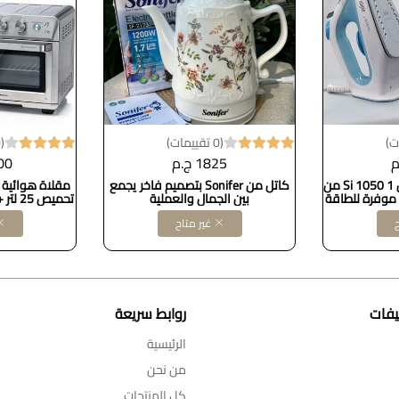
(0 تقييمات)
(0 تقييمات)
1825 ج.م
000
مكواة بخار تكس ستايل 1 Si 1050 من
كاتل من Sonifer بتصميم فاخر يجمع
رة 2000 وات، موفرة للطاقة
بين الجمال والعملية
لتر، شواية تح
ح
غير متاح
6H1NQ2
يفات
روابط سريعة
الرئيسية
من نحن
كل المنتجات