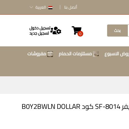
أتصل بنا
العربية
تسجيل دخول
بحث
تسجيل جديد
0
وض الاسبوع
مستلزمات الحمام
مفروشات
خلاط سوبر بلندر 400 واط سونيفر SF-8014 كود B0Y2BWLN DOLLAR