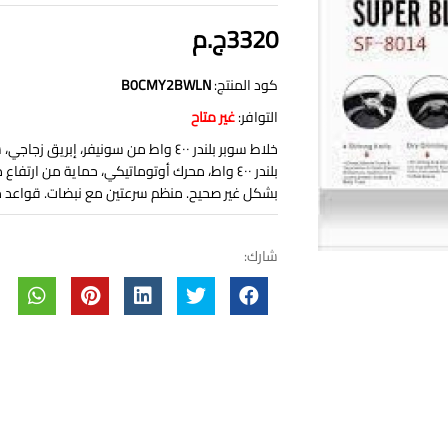
3320ج.م
كود المنتج:
B0CMY2BWLN
التوافر:
غير متاح
بلندر ٤٠٠ واط، محرك أوتوماتيكي، حماية من ار
بشكل غير صحيح. منظم سرعتين مع نبضات. قواعد مان
شارك: