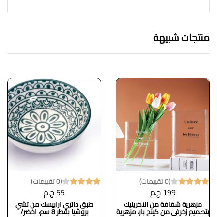
منتجات شبيهة
(0 تقييمات)
(0 تقييمات)
199 ج.م
55 ج.م
مزهرية شفافة من الاكريليك
طبق دائري ارابيسك من تشي
بتصميم زخرفي من كينج بار، مزهرية
بروشيا بقطر 8 سم، اخضر/