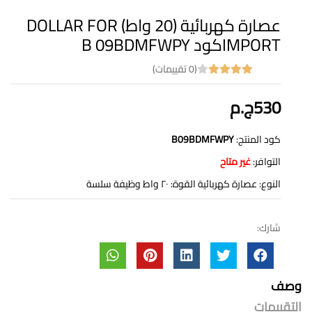
عصارة كهربائية (20 واط) DOLLAR FOR
IMPORTكود B 09BDMFWPY
(0 تقييمات)
530ج.م
كود المنتج:
B09BDMFWPY
التوافر:
غير متاح
النوع: عصارة كهربائية القوة: ٢٠ واط وظيفة سلسة
شارك:
وصف
التقييمات