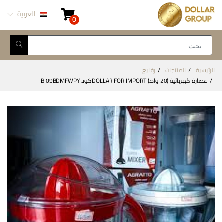
العربية
0
الرئيسية
المنتجات
رفايع
عصارة كهربائية (20 واط) DOLLAR FOR IMPORTكود B 09BDMFWPY