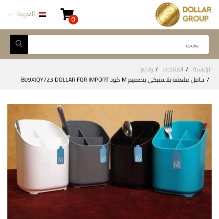
العربية
0
الرئيسية
المنتجات
رفايع
حامل ملعقة بلاستيكي بتصميم M كود B09XJQY723 DOLLAR FOR IMPORT