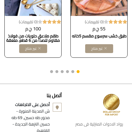
(0 تقييمات)
(0 تقييمات)
55 ج.م
100 ج.م
طبق خشب سرسوع مقسم 5خانه
طقم ملاعق حلويات من فولاذ
مقاوم للصدأ من 6 قطع، ملعقة
حلويات جميلة للفواكه والكيك
غير متاح
غير متاح
والقهوة والمشروبات الساخنة
والآيس كريم وغيرها من الحلويات
أتصل بنا
أحصل على الاتجاهات
ش المدينة المنورة -
محور طه حسين, 69 طه
رواد الادوات المنزلية فى مصر
حسين النزهة الجديدة -
القاهرة