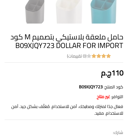
حامل ملعقة بلاستيكي بتصميم M كود
B09XJQY723 DOLLAR FOR IMPORT
(0 تقييمات)
110ج.م
كود المنتج:
B09XJQY723
التوافر:
غير متاح
فعال جدًا لمنزلك ومطبخك. آمن للاستخدام. مُغلّف بشكل جيد. آمن
للاستخدام. مفيد.
شارك: