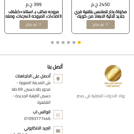
2450 ج.م
399 ج.م
مكواة بخار للملابس بتقنية فري
مروحه مكتب بـ استاند+كشاف
جلايد ثلاثية الابعاد من كويك
3اضاءات، المروحه 3سرعات، وصله
ستايل 5، مكواة بخار محمولة باليد
USB، عمليه ومناسبه جدًا للمكاتب
غير متاح
غير متاح
مع تسخين
أتصل بنا
أحصل على الاتجاهات
ش المدينة المنورة -
محور طه حسين, 69 طه
رواد الادوات المنزلية فى مصر
حسين النزهة الجديدة -
القاهرة
الواتس اب
01093777446
البريد الالكتروني