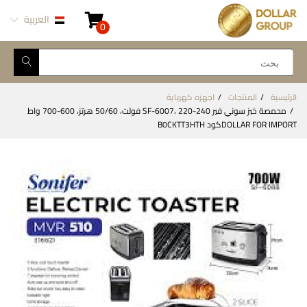
العربية
0
الرئيسية
المنتجات
اجهزه كهرباية
محمصة خبز سوني فير SF-6007، 220-240 فولت، 50/60 هرتز، 600-700 واط
DOLLAR FOR IMPORTكود B0CKTT3HTH