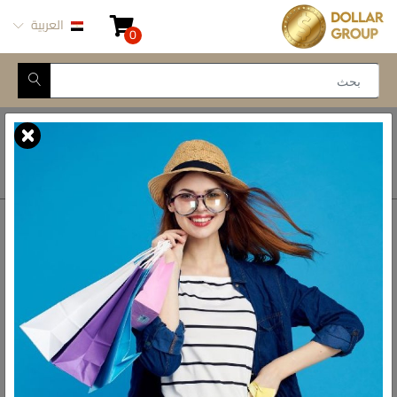
العربية
0
Closed for Maintenance
أتصل بنا
أحصل على الاتجاهات
ش المدينة المنورة -
محور طه حسين, 69 طه
رواد الادوات المنزلية فى مصر
حسين النزهة الجديدة -
القاهرة
الواتس اب
01093777446