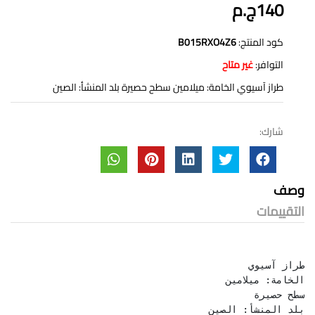
140ج.م
كود المنتج:
B015RXO4Z6
التوافر:
غير متاح
طراز آسيوي الخامة: ميلامين سطح حصيرة بلد المنشأ: الصين
شارك:
وصف
التقييمات
بلد المنشأ: الصين