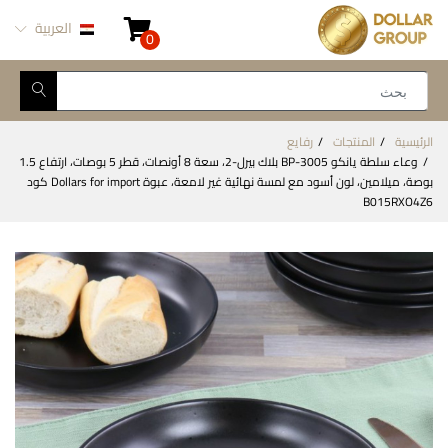
العربية
0
الرئيسية
المنتجات
رفايع
وعاء سلطة يانكو BP-3005 بلاك بيرل-2، سعة 8 أونصات، قطر 5 بوصات، ارتفاع 1.5
بوصة، ميلامين، لون أسود مع لمسة نهائية غير لامعة، عبوة Dollars for import كود
B015RXO4Z6