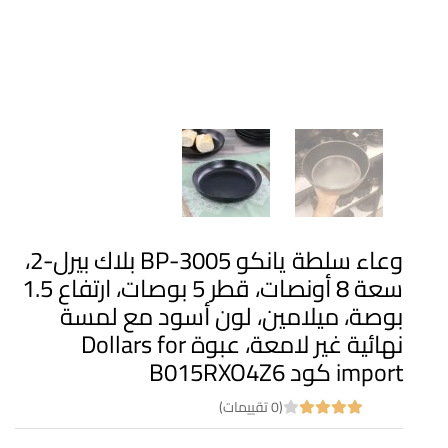
وعاء سلطة يانكو BP-3005 بلاك بيرل-2،
سعة 8 أونصات، قطر 5 بوصات، ارتفاع 1.5
بوصة، ميلامين، لون أسود مع لمسة
نهائية غير لامعة، عبوة Dollars for
import كود B015RXO4Z6
(0 تقييمات)