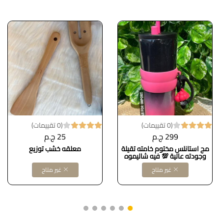
(0 تقييمات)
(0 تقييمات)
299 ج.م
25 ج.م
مج استانلس مختوم خامته تقيلة
معلقه خشب توزيع
وجودته عالية 💯 فيه شاليموه
تقدري تشربي منه، وكمان الغطا
غير متاح
غير متاح
فيه مكان تقفليه لو مش
هتستخدمي الشاليموه، عملي جداً
للخروج أو الشغل. Dollars for
import