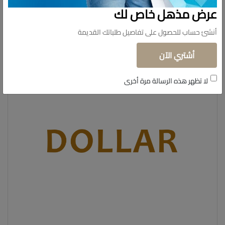
عرض مذهل خاص لك
الثلاثة: الوعاء وقاعدة الصندوق، والوعاء والغطاء، والغطاء وقضيب الدفع
الأسود مُحكمة الإغلاق. هذه نقطة مهمة جدًا لضمان استخدام منشاركم
أنشئ حساب للحصول على تفاصيل طلباتك القديمة
بشكل أفضل
أشتري الآن
لا تظهر هذه الرسالة مرة أخرى