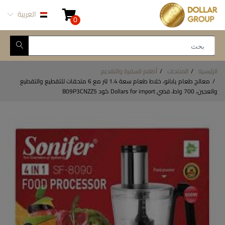
العربية
0
الرئيسية
المنتجات
أطقم السفرة والتقديم
معالج طعام يابانو، خلاط طعام سعة 1.4 لتر مع 6 ملحقات للتقطيع والتقطيع
والعجين، 700 واط، فضي Dollars for import كود B09P3CNZZ5