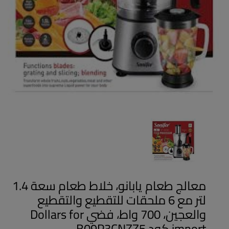
معالج طعام يابانو، خلاط طعام سعة 1.4
لتر مع 6 ملحقات للتقطيع والتقطيع
والعجين، 700 واط، فضي Dollars for
import كود B09P3CNZZ5