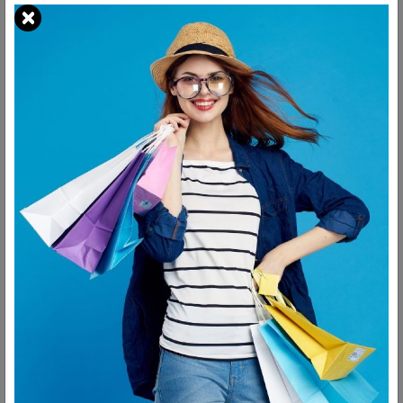
التقييمات
【ماكينة مطبخ متعددة الاستخدامات 6 في 1】- محضرة طعام يابانو
المدمجة متعددة الوظائف 6 في 1 مع 12 ملحقًا. شفرة على شكل حرف S
من الفولاذ المقاوم للصدأ للحوم وبعض المكونات الصلبة. شفرة بلاستيكية
على شكل حرف S لتحضير عجينة المعكرونة. قرص تقطيع وتقطيع للجبن
والخيار والجزر وغيرها. بالإضافة إلى ذلك، تحتوي على عصارة حمضيات وقرص
استحلاب البيض. 【سعة مثالية كبيرة 1.4 لتر】- مفرمة الطعام مزودة بوعاء
كبير خالٍ من مادة BPA (سعة 1.4 لتر للأطعمة الجافة و1.8 لتر للسوائل)، مما
يُمكّنك من تحضير طعام يكفي احتياجات جميع أفراد الأسرة بسهولة. مع
سهولة الاستخدام، تحتوي محضرة الطعام هذه على جميع الوظائف التي
تريدها، لتصبح المساعد الأمثل في مطبخك. 【3 سرعات + تحكم نبضي】 زر
"إيقاف" و"سرعة منخفضة" و"سرعة عالية" و"زر نبضي" للاختيار من بينها، مما
يسمح لك بالتحكم الدقيق في الطحن الناعم أو الخشن وإكمال العمل في
ثوانٍ معدودة. السرعة العالية مناسبة للأطعمة الصلبة، والسرعة المنخفضة
مناسبة للأطعمة اللينة مثل العجين والخضراوات. زر النبض P يساعدك على
تحقيق نتائج مثالية. 【قفل أمان】لا يعمل خلاط الطعام إلا إذا كانت الأجزاء