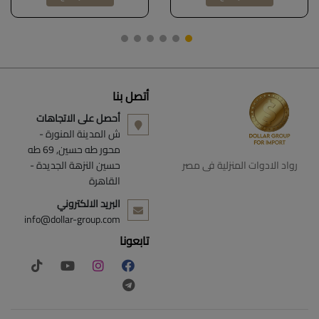
اضافية، سهلة التنظيف DOLLAR
DOLLAR FOR IMPORT
FOR IMPORT كود B0D9W46KS5
B0BVJ3H1BW
أتصل بنا
أحصل على الاتجاهات
ش المدينة المنورة -
محور طه حسين, 69 طه
رواد الادوات المنزلية فى مصر
حسين النزهة الجديدة -
القاهرة
البريد الالكتروني
info@dollar-group.com
تابعونا