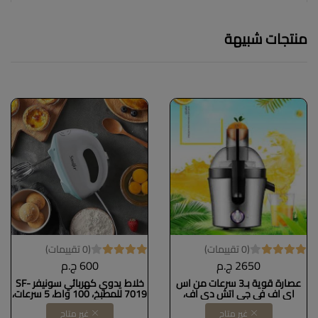
منتجات شبيهة
(0 تقييمات)
(0 تقييمات)
2650 ج.م
600 ج.م
عصارة قوية بـ3 سرعات من اس
خلاط يدوي كهربائي سونيفر SF-
اي اف في جي اتش دي اف،
7019 للمطبخ، 100 واط، 5 سرعات،
عصارة طرد مركزي للفواكه
محرك نحاسي كامل، 2 خفاقة، 2
غير متاح
غير متاح
والخضروات مع وظيفة نبض
خفاقة عجين، سهل التنظيف. كود