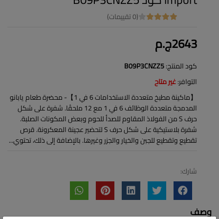
(0 تقييمات)
2643ج.م
كود المنتج:
B09P3CNZZ5
التوافر:
غير متاح
【ماكينة مطبخ متعددة الاستخدامات 6 في 1】- محضرة طعام يابانو
المدمجة متعددة الوظائف 6 في 1 مع 12 ملحقًا. شفرة على شكل
حرف S من الفولاذ المقاوم للصدأ للحوم وبعض المكونات الصلبة.
شفرة بلاستيكية على شكل حرف S لتحضير عجينة المعكرونة. قرص
تقطيع وتقطيع للجبن والخيار والجزر وغيرها. بالإضافة إلى ذلك، تحتوي...
شارك:
وصف