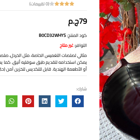
(0 تقييمات)
79ج.م
كود المنتج:
‎B0CD32WHYS
التوافر:
غير متاح
مثالي لصلصات التغميس الخاصة، مثل الخردل، صلصة
يمكن استخدامه لتقديم طبق سوفليه أنيق. كما يم
أو الأطعمة الهندية. قابل للتكديس لتخزين آمن (حت
شارك: