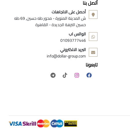
أتصل بنا
أحصل على الاتجاهات
ش المدينة المنورة - محور طه حسين, 69 طه
حسين النزهة الجديدة - القاهرة
الواتس اب
01093777446
البريد الالكتروني
info@dollar-group.com
تابعونا