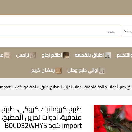
التنظيم
اطباق بالقطعه
اطقم زجاج
ترامس
عر
اواني طبخ وحلل
رمضان كريم
ائدة فندقية، أدوات تخزين المطبخ، طبق سلطة فواكه - 1 Dollars for import كود ‎B0CD32WHYS
طبق كروماتيك كروكي، طبق ما
import كود ‎B0CD32WHYS