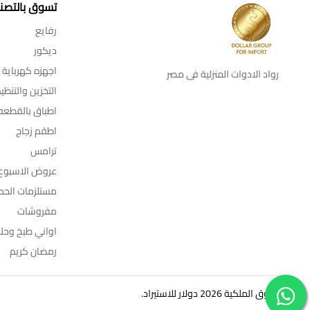
تسوق بالتصن
رفايع
ديكور
اجهزه كهرباية
رواد الادوات المنزلية فى مصر
التخزين والتنظي
اطباق بالقطعه
اطقم زجاج
ترامس
عروض الاسبوع
مستلزمات الحم
مفروشات
اواني طبخ وحل
رمضان كريم
© حقوق الملكية 2026 دولار للاستيراد.