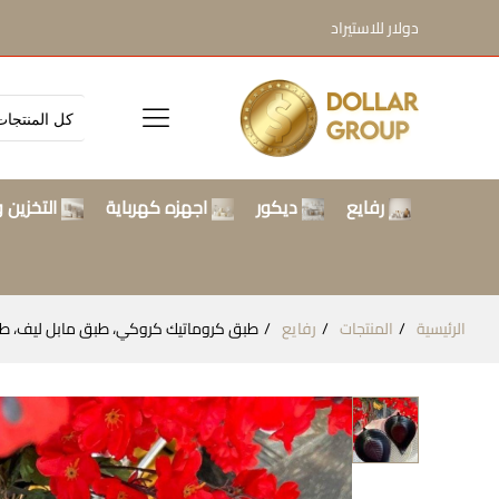
دولار للاستيراد
رفايع
ديكور
اجهزه كهرباية
التخزين و
الرئيسية
المنتجات
رفايع
طبق كروماتيك كروكي، طبق مابل ليف، طبق كبير، أدوات م