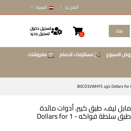
أتصل بنا
العربية
تسجيل دخول
بحث
تسجيل جديد
0
وض الاسبوع
مستلزمات الحمام
مفروشات
بل ليف، طبق كبير، أدوات مائدة
فندقية، أدوات تخزين المطبخ، طبق سلطة فواكه - 1 Dollars for