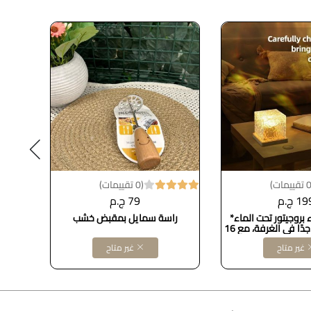
(0 تقييمات)
1 ج.م
79 ج.م
 بروجيتور تحت الماء*
راسة سمايل بمقبض خشب
زجاجة
يعطيك جو حلو جدًا في الغرفة، مع 16
 مختلفين!
غير متاح
غير متاح