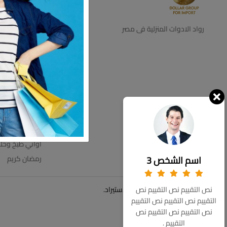
ديكور
اجهزه كهرباية
رواد الادوات المنزلية فى مصر
التخزين والتنظي
اطباق بالقطعه
اطقم زجاج
ترامس
عروض الاسبوع
مستلزمات الحم
مفروشات
اواني طبخ وحل
اسم الشخص 3
رمضان كريم
© حقوق الملكية 2026 دولار للاستيراد.
نص التقييم نص التقييم نص
التقييم نص التقييم نص التقييم
نص التقييم نص التقييم نص
التقييم .