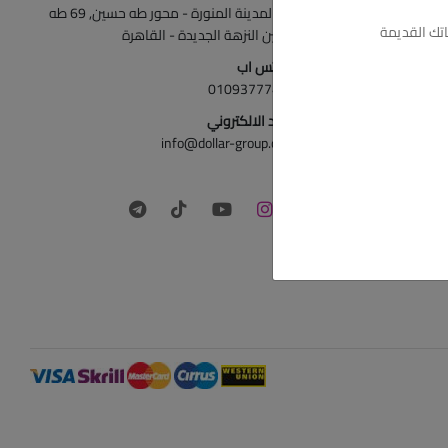
ش المدينة المنورة - محور طه حسين, 69 طه
تك القديمة
حسين النزهة الجديدة - القاهرة
الواتس اب
01093777446
البريد الالكتروني
info@dollar-group.com
تابعونا