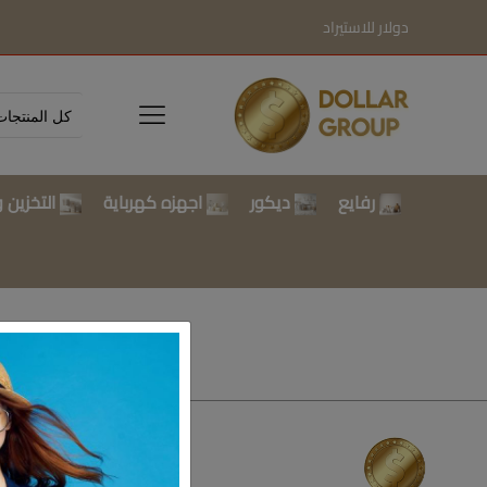
دولار للاستيراد
رفايع
ديكور
اجهزه كهرباية
التخزين و
تسوق بالتصن
رفايع