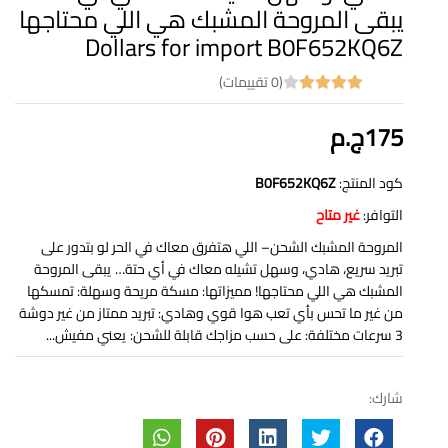
يبقى المروحة المشبك هي اللي محتاجها
Dollars for import B0F652KQ6Z
(0 تقييمات)
175ج.م
كود المنتج:
B0F652KQ6Z
التوافر:
غير متاح
المروحة المشبك الشحن– اللي هتفرق معاك في الحر لو بتدور على
تبريد سريع، هادي، وسهل تشيله معاك في أي حتة… يبقى المروحة
المشبك هي اللي محتاجها! مميزاتها: مسكة مريحة وسهلة: تمسكها
من غير ما تحس بأي تعب هوا قوي وهادي: تبريد ممتاز من غير دوشة
3 سرعات مختلفة: على حسب مزاجك قابلة للشحن: يعني مفيش...
شارك: