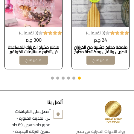
(0 تقييمات)
(0 تقييمات)
24 ج.م
300 ج.م
ملعقة مطبخ خشبية من الخيزران
منظم مكياج اكريليك للمساعدة
للطهي والقلي ومكشطة مطبخ
في تنظيم مستلزمات الكوافير
طبيعية
يتكون من درج كبير
غير متاح
غير متاح
أتصل بنا
أحصل على الاتجاهات
ش المدينة المنورة -
محور طه حسين, 69 طه
رواد الادوات المنزلية فى مصر
حسين النزهة الجديدة -