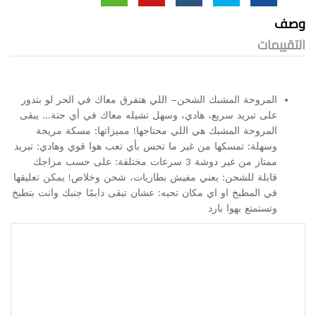
وصف
التقييمات
المروحة المشبك الشحن– اللي هتفرق معاك في الحر لو بتدور
على تبريد سريع، هادي، وسهل تشيله معاك في أي حتة… يبقى
المروحة المشبك هي اللي محتاجها! مميزاتها: مسكة مريحة
وسهلة: تمسكها من غير ما تحس بأي تعب هوا قوي وهادي: تبريد
ممتاز من غير دوشة 3 سرعات مختلفة: على حسب مزاجك
قابلة للشحن: يعني مفيش بطاريات، شحن وخلاص! يمكن تعليقها
في المطبخ او اي مكان تحبه: عشان تبقى دايمًا جنبك وانت بتطبخ
وتستمتع بهوا بارد