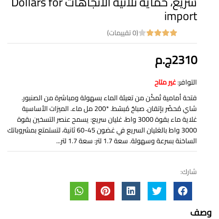
سريع، حماية ثلاثية الاتجاهات Dollars for
import
(0 تقييمات)
2310ج.م
التوافر:
غير متاح
فتحة أمامية تُمكّن من تعبئة الماء بسهولة ومباشرة من الصنبور.
شاي مُحضّر بإتقان. صباحٌ مُبسّط. *200 مل ماء. الميزات الأساسية
غلاية ماء بقوة 3000 واط، غليان سريع: يسمح عنصر التسخين بقوة
3000 واط بالغليان السريع في غضون 45-60 ثانية، لتستمتع بمشروباتك
الساخنة بسرعة وسهولة. سعة 1.7 لتر: سعة 1.7 لتر...
شارك:
وصف