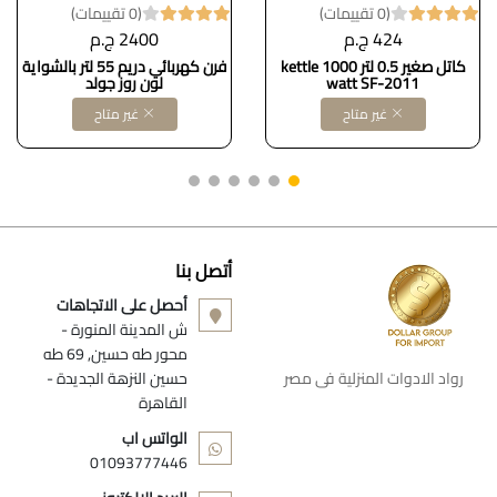
(0 تقييمات)
(0 تقييمات)
424 ج.م
2400 ج.م
كاتل صغير 0.5 لتر kettle 1000
فرن كهربائي دريم 55 لتر بالشواية
watt SF-2011
لون روز جولد
غير متاح
غير متاح
أتصل بنا
أحصل على الاتجاهات
ش المدينة المنورة -
محور طه حسين, 69 طه
رواد الادوات المنزلية فى مصر
حسين النزهة الجديدة -
القاهرة
الواتس اب
01093777446