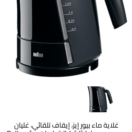
غلاية ماء بيور إيز، إيقاف تلقائي، غليان