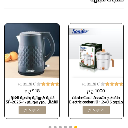
(0 تقييمات)
(0 تقييمات)
1000 ج.م
918 ج.م
حلة طبخ متعددة الاستخدامات
غلاية كهربائية بخاصية الغلق
مزدوج 0.5+1.2 لتر Electric cooker
التلقائي من سونيفر SF-2025-1،
SF-1506
1.8 لتر - اسود
غير متاح
غير متاح