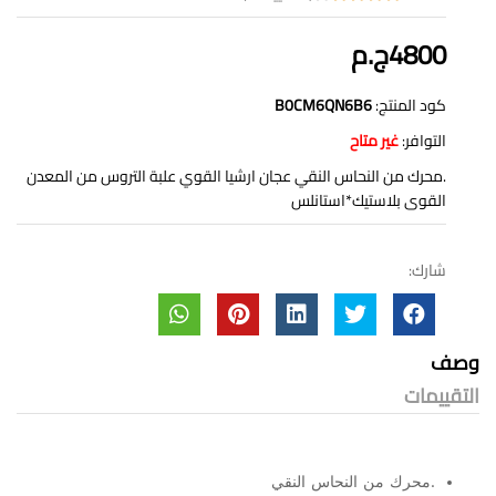
4800ج.م
كود المنتج:
B0CM6QN6B6
التوافر:
غير متاح
.محرك من النحاس النقي عجان ارشيا القوي علبة التروس من المعدن
القوى بلاستيك*استانلس
شارك:
وصف
التقييمات
.محرك من النحاس النقي