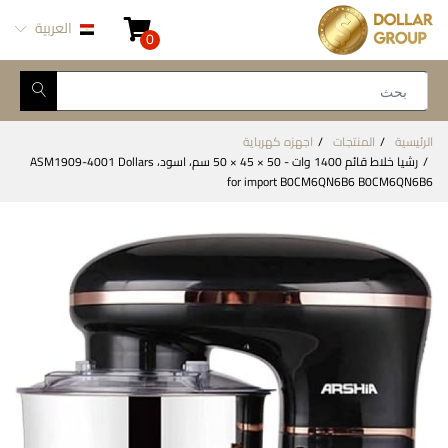
العربية
0
الرئيسية
المنتجات
اجهزه كهرباية
رشيا خلاط قائم 1400 وات - 50 × 45 × 50 سم، اسود، ASM1909-4001 Dollars
for import B0CM6QN6B6 B0CM6QN6B6