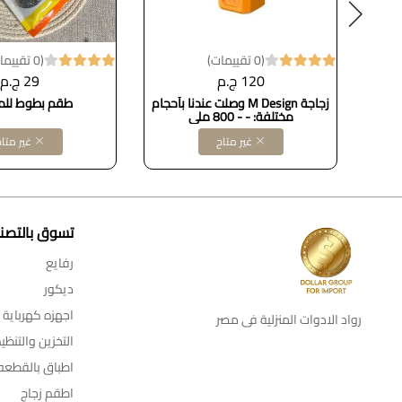
(0 تقييمات)
(0 تقييمات)
120 ج.م
29 ج.م
اق مع
زجاجة M Design وصلت عندنا بأحجام
طقم بطوط للم
ف،
مختلفة: - - 800 ملي
سريعة
غير متاح
غير متا
 بلون
Dolla
تسوق بالتصن
رفايع
ديكور
اجهزه كهرباية
رواد الادوات المنزلية فى مصر
التخزين والتنظي
اطباق بالقطعه
اطقم زجاج