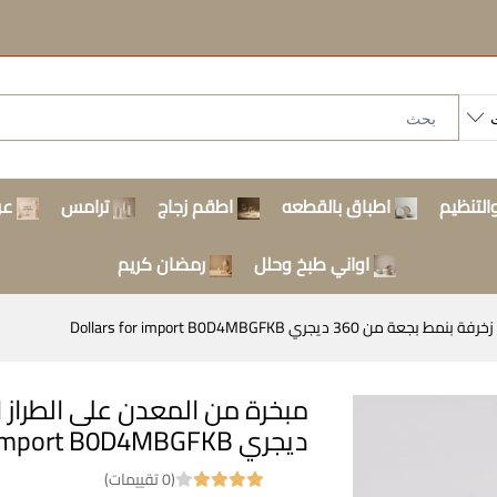
التنظيم
اطباق بالقطعه
اطقم زجاج
ترامس
عر
اواني طبخ وحلل
رمضان كريم
جري Dollars for import B0D4MBGFKB
ديجري Dollars for import B0D4MBGFKB
(0 تقييمات)