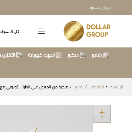
دولار للاستيراد
رفايع
ديكور
اجهزه كهرباية
التخزين و
الرئيسية
المنتجات
رفايع
مبخرة من المعدن على الطراز الأوروبي مع زخرفة بنمط بجعة من 360 دي