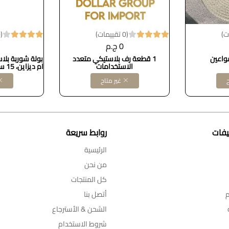
(0 تقييمات)
(0 تقييمات)
0 ج.م
واعين
1 قطعة رف بلاستيكي متعدد
بولة شوربة بلا
الاستخدامات
كود B08WJKY9KK
ح
غير متاح
يفات
روابط سريعة
الرئيسية
من نحن
كل المنتجات
م
أتصل بنا
الشحن & الأسترجاع
شروط الاستخدام