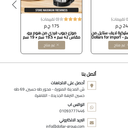
(0 تقييمات)
24 ج.م
175 ج.م
ستيكية لايف ستايل من
موزع حبوب فردي من هوم برو،
مج بور
ام ديزاين، 15 سم - Dollars for imporT
مقاس 42 سم × 19.5 سم × 19 سم
استانلس
DOLLAR FOR IMPORT كود
غير متاح
غير متاح
B0BMQP8GZJ
أتصل بنا
أحصل على الاتجاهات
ش المدينة المنورة - محور طه حسين, 69 طه
حسين النزهة الجديدة - القاهرة
الواتس اب
01093777446
البريد الالكتروني
info@dollar-group.com