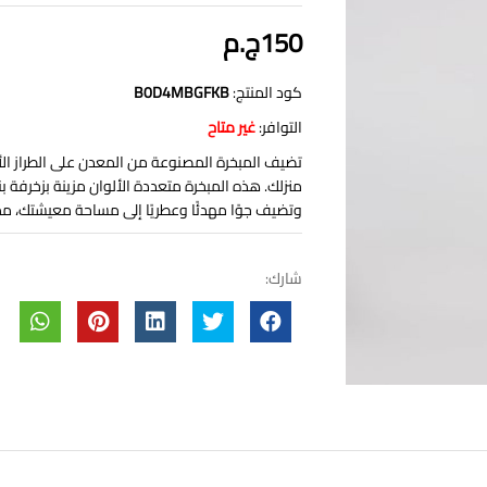
150ج.م
كود المنتج:
B0D4MBGFKB
التوافر:
غير متاح
منزلك. هذه المبخرة متعددة الألوان مزينة بزخرفة ب
وتضيف جوًا مهدئًا وعطريًا إلى مساحة معيشتك، مما 
شارك: