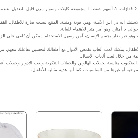
【مجموعة الأبطال】تتضمن المجموعة 1 مسدس عنكبوت، 2 قفازات، 3 أسهم شفط، 1 مجموعة كابلات وسوار مرن قابل للت
يك ايه بي اس الآمنة، وهي قوية ومتينة. المنتج ليست ضارة للأطفال. القف
ام للغاية.
هو غير ضار بجسم الإنسان، آمن وسهل الاستخدام. يمكن أن تُلقى على الزج
ا للأطفال. يمكنك لعب ألعاب تقمص الأدوار مع أطفالك لتحسين تفاعلك معهم. م
مة من خلال لعب ألعاب الأبطال.
وت مناسبة لحفلات الهالوين والحفلات التنكرية ولعب الأدوار وحفلات أعياد 
ية أو غيرها من المناسبات، كما أنها هدية مثالية للأطفال.