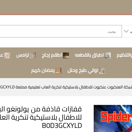
التنظيم
اطباق بالقطعه
اطقم زجاج
ترامس
عر
اواني طبخ وحلل
رمضان كريم
عنكبوت للاطفال بلاستيكية تنكرية العاب تعليمية ممتعة Dollars for import ‎B0D3GCXYLD
قفازات قاذفة من يولونغو ا
‎B0D3GCXYLD