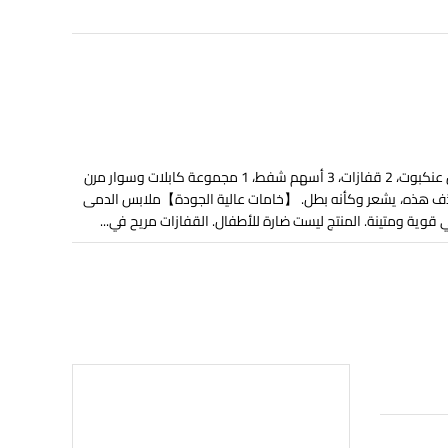
【مجموعة الأبطال】تتضمن المجموعة 1 مسدس عنكبوت، 2 قفازات، 3 أسهم شفط، 1 مجموعة كابلات وسوار مرن
ذف هذه، يشعر وكأنه بطل. 【خامات عالية الجودة】ملابس الدمى
وية ومتينة. المنتج ليست ضارة للأطفال. القفازات مريح في...