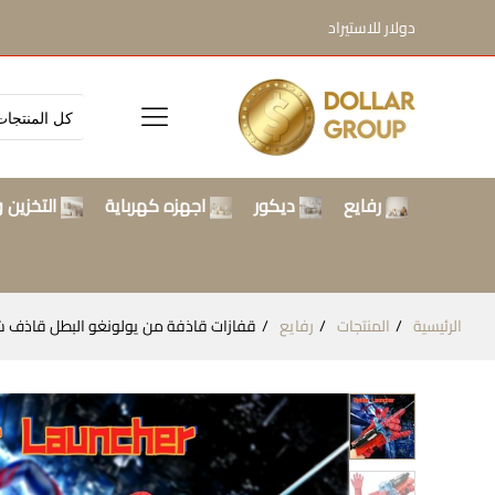
دولار للاستيراد
رفايع
ديكور
اجهزه كهرباية
التخزين و
الرئيسية
المنتجات
رفايع
قفازات قاذفة من يولونغو البطل قاذف شبكة العنكبوت 