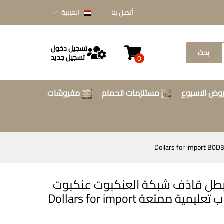
أتصل بنا
العربية
تسجيل دخول
بحث
تسجيل جديد
0
وض الاسبوع
مستلزمات الحمام
مفروشات
لبطل قاذف شبكة العنكبوت عنكبوت
للاطفال بلاستيكية تنكرية العاب تعليمية ممتعة Dollars for import