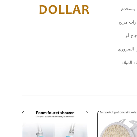
عديل. عندما يستخدم
ازات مريح
اج أو
ن الضروري
الميلاد