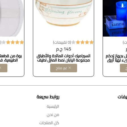
(0 تقييمات)
(0 تقييمات)
145 ج.م
 بجهاز تحكم
السيراميك أدوات المائدة والأطباق
بوة من قطعتي
رق تضيء لهبًا أزرق
مجموعة اليابان نمط المنزل لطيف
الطبيعية، ف
رق من الداخل)، تصميم
القط الأطفال حساء الأرز المعكرونة
الطبيعية، إسفن
ح
غير متاح
بائية عمودية
وعاء المطبخ طبق الإفطار Ceramic
لبشرة الجسم
ل بالبطارية،
Soup Bowls (Color : A) Dollars for
مؤقت وقابلية التعتيم، مجموعة من 3
import كود B09VP7YZGV
YMZ
يفات
روابط سريعة
الرئيسية
من نحن
كل المنتجات