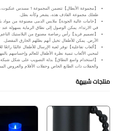
طفلك مجموعة القاذف هذه، يشعر وكأنه بطل.
【خامات عالية الجودة】ملابس الدمى مصنوعة من مواد بلاست
في الارتداء. يمكن الوصول إلى نطاق الرماية بسهولة عند حوالي 5 أمتار، وهو أمر مثير للاهتم
【تصميم فريد】رأس رصاصة مصنوع من البلاستيك الناعم، و
الأرض. يمكن للأطفال تخيل أنهم بطلهم الخارق المفضل.
【ألعاب تفاعلية】توفر لعبة الإرسال للأطفال عالمًا رائعً
لمحبي الألعاب تنمية نظرة الأطفال للعالم وإحساسهم بالمه
【استخدام واسع النطاق】بدلة التصويب على شكل شبكة العنكب
والحفلات ذات الطابع الخاص وحفلات الأفلام والعروض المسرح
منتجات شبيهة