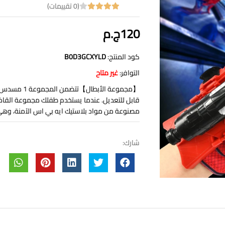
(0 تقييمات)
120ج.م
كود المنتج:
‎B0D3GCXYLD
التوافر:
غير متاح
قابل للتعديل. عندما يستخدم طفلك مجموعة القا
مصنوعة من مواد بلاستيك ايه بي اس الآمنة، وهي ق
شارك: