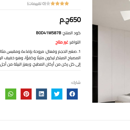
(0 تقييمات)
650ج.م
كود المنتج:
‎B0D41W587B
التوافر:
غير متاح
المصباح المبتكر ليكون متينًا وكفؤًا، وهو خفيف ال
إلى كل ركن من أركان المطبخ، ويعزز البيئة من أجل الراحة والعمل
شارك: