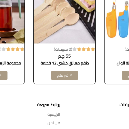
(0 تقييمات)
(0 تقييمات)
55 ج.م
 الوان
طقم معالق خشبي 12 قطعة
مجموعة الزيت والت
ح
غير متاح
يفات
روابط سريعة
الرئيسية
من نحن