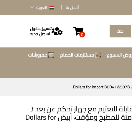
أتصل بنا
العربية
تسجيل دخول
بحث
تسجيل جديد
0
وض الاسبوع
مستلزمات الحمام
مفروشات
مروحة سقف مضيئة 30 واط قابلة للتعتيم مع جهاز تحكم عن بعد 3
سرعات رياح 40 سم صغيرة صامتة للمطبخ ومؤقت، أبيض Dollars for