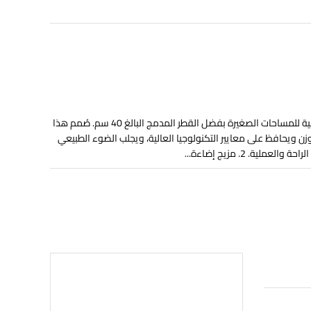
1. صغير الحجم وفعال: مروحة بإضاءة ومقبس مثالية للمساحات الصغيرة بفضل القطر المدمج البالغ 40 سم. صُمم هذا
وزن ويحافظ على معايير التكنولوجيا العالية، ويجلب الضوء الطبيعي
ية. 2. مزيج إضاءة...