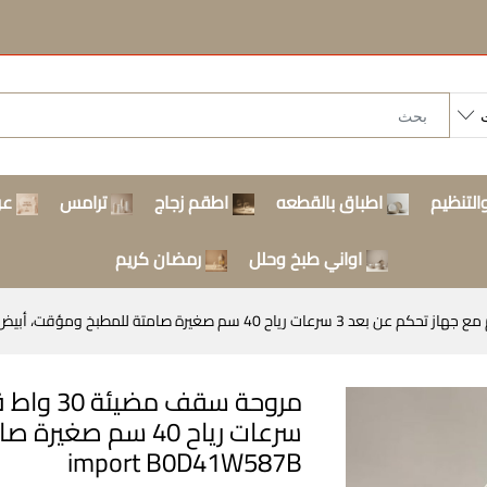
التنظيم
اطباق بالقطعه
اطقم زجاج
ترامس
عر
اواني طبخ وحلل
رمضان كريم
import ‎B0D41W587B