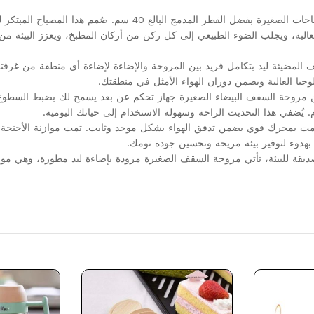
1. صغير الحجم وفعال: مروحة بإضاءة ومقبس مثالية للمساحات الصغيرة بفضل القطر المدمج البالغ 40 سم. صُمم 
لعالية، ويجلب الضوء الطبيعي إلى كل ركن من أركان المطبخ، ويعزز البيئة من
 المضيئة ليد بتكامل فريد بين المروحة والإضاءة لإضاءة أي منطقة من غرفت
وجيا العالية ويضمن دوران الهواء الأمثل في منطقتك.
من مروحة السقف البيضاء الصغيرة جهاز تحكم عن بعد يسمح لك بضبط السطوع
ُضفي هذا التحديث الراحة وسهولة الاستخدام إلى حياتك اليومية.
امت بمحرك قوي يضمن تدفق الهواء بشكل موحد وثابت. تمت موازنة الأجنحة
ن بهدوء لتوفير بيئة مريحة وتحسين جودة نومك.
ل صديقة للبيئة، تأتي مروحة السقف الصغيرة مزودة بإضاءة ليد مطورة، وهي مو