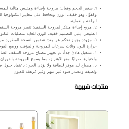
وكفؤًا، وهو خفيف الوزن ويحافظ على معايير التكنولوجيا ا
الراحة والعملية.
2. مزيج إضاءة مبتكر لمروحة السقف: تتميز مروحة السقف
الطبيعي. يلبي التصميم خفيف الوزن للغاية متطلبات التكنول
3. مزودة بجهاز تحكم عن بعد: تتضمن النسخة المطورة 
حرارة اللون وثلاث سرعات للمروحة والمؤقت ووضع الفوم. ي
4. تشغيل هادئ جداً: تم تجهيز مصباح مروحة السقف الص
واختبارها صوتيًا لمنع الاهتزاز، مما يسمح للمروحة بالدورا
5. مصباح ليد موفر للطاقة ولا يؤذي العين: باعتماد حلو
ولطيفة ومصدر ضوء غير مبهر وغير مُرهقة للعيون.
منتجات شبيهة