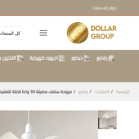
دولار للاستيراد
رفايع
ديكور
اجهزه كهرباية
التخزين و
الرئيسية
المنتجات
رفايع
مروحة سقف مضيئة 30 واط قابلة للتعتيم مع جهاز تحكم عن بعد 3 سرعات رياح 40 سم صغيرة صامتة للمطبخ ومؤقت، أبيض Dollars for import ‎B0D41W587B