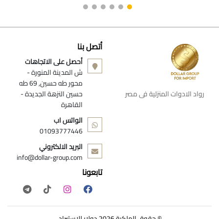
أتصل بنا
أحصل على الاتجاهات
ش المدينة المنورة -
محور طه حسين, 69 طه
رواد الادوات المنزلية فى مصر
حسين النزهة الجديدة -
القاهرة
الواتس اب
01093777446
البريد الالكتروني
info@dollar-group.com
تابعونا
© حقوق الملكية 2026 دولار للاستيراد.