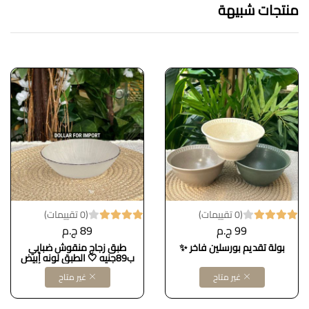
منتجات شبيهة
(0 تقييمات)
(0 تقييمات)
99 ج.م
89 ج.م
بولة تقديم بورسلين فاخر ✨
طبق زجاج منقوش ضبابي
ب89جنيه 🤍 الطبق لونه أبيض
ضبابي بنقش ناعم وحرف أسود،
غير متاح
غير متاح
شيك جدًا لتقديم المقبلات
والسلطات بطريقة شيك على
سفرتك