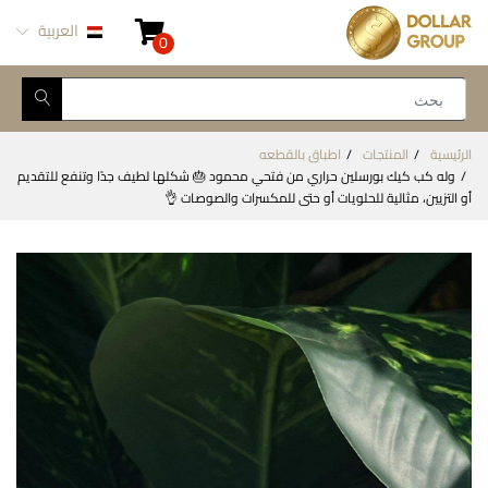
العربية
0
الرئيسية
المنتجات
اطباق بالقطعه
وله كب كيك بورسلين حراري من فتحي محمود 🎂 شكلها لطيف جدًا وتنفع للتقديم
أو التزيين، مثالية للحلويات أو حتى للمكسرات والصوصات 👌