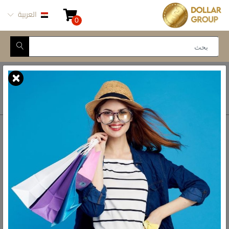
العربية
0
Closed for Maintenance
أتصل بنا
أحصل على الاتجاهات
ش المدينة المنورة -
محور طه حسين, 69 طه
رواد الادوات المنزلية فى مصر
حسين النزهة الجديدة -
القاهرة
الواتس اب
01093777446