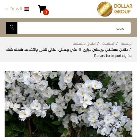
العربية
0
الرئيسية
المنتجات
اطباق بالقطعه
طاجن مستطيل بورسلين حراري 🍲 متين وعملي، مثالي للفرن والتقديم، شكله شيك
جدًا وه Dollars for import