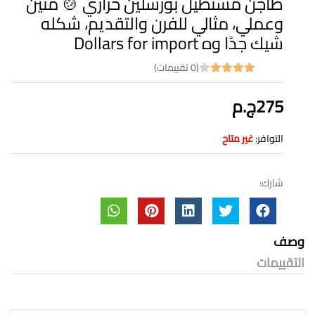
طاجن مستطيل بورسلين حراري 🍲 متين
وعملي، مثالي للفرن والتقديم، شكله
شيك جدًا وه Dollars for import
(0 تقييمات)
275ج.م
التوافر:
غير متاح
شارك:
وصف
التقييمات